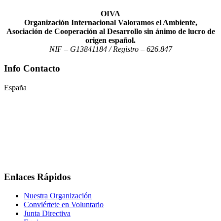
OIVA
Organización Internacional Valoramos el Ambiente,
Asociación de Cooperación al Desarrollo sin ánimo de lucro de
origen español.
NIF – G13841184 / Registro – 626.847
Info Contacto
España
España
: +34 677 88 29 62
R. Dominicana
: +1 849 4561105
contacto@oivainternacional.org
Enlaces Rápidos
Nuestra Organización
Conviértete en Voluntario
Junta Directiva